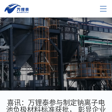
喜讯：万锂泰参与制定钠离子电
池负极材料标准获批， 彰显企业