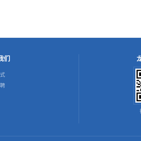
我们
式
聘