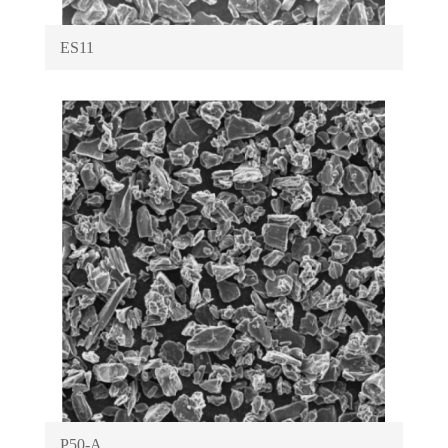
ES11
P50-A